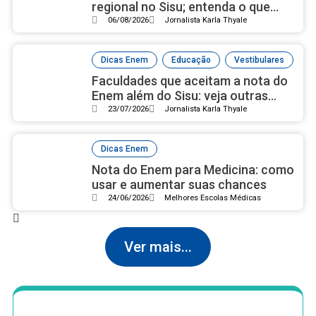
regional no Sisu; entenda o que
pode mudar para os candidatos
06/08/2026
Jornalista Karla Thyale
,
,
Dicas Enem
Educação
Vestibulares
Faculdades que aceitam a nota do
Enem além do Sisu: veja outras
formas de ingressar no ensino
23/07/2026
Jornalista Karla Thyale
superior
Dicas Enem
Nota do Enem para Medicina: como
usar e aumentar suas chances
24/06/2026
Melhores Escolas Médicas
Ver mais...