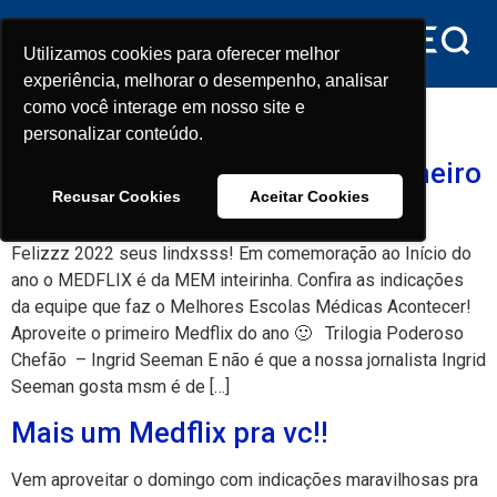
conteúdo
Utilizamos cookies para oferecer melhor
Utilizamos cookies para oferecer melhor
experiência, melhorar o desempenho, analisar
experiência, melhorar o desempenho, analisar
Tag:
cinema
como você interage em nosso site e
como você interage em nosso site e
personalizar conteúdo.
personalizar conteúdo.
Felizzz 2022 seus lindxsss! Primeiro
Recusar Cookies
Recusar Cookies
Aceitar Cookies
Aceitar Cookies
medflix do ano
Felizzz 2022 seus lindxsss! Em comemoração ao Início do
ano o MEDFLIX é da MEM inteirinha. Confira as indicações
da equipe que faz o Melhores Escolas Médicas Acontecer!
Aproveite o primeiro Medflix do ano 🙂 Trilogia Poderoso
Chefão – Ingrid Seeman E não é que a nossa jornalista Ingrid
Seeman gosta msm é de […]
Mais um Medflix pra vc!!
Vem aproveitar o domingo com indicações maravilhosas pra