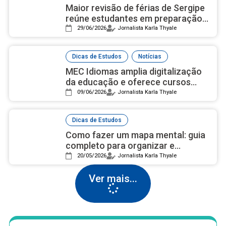
Maior revisão de férias de Sergipe
reúne estudantes em preparação
intensiva para Medicina e Enem
29/06/2026
Jornalista Karla Thyale
,
Dicas de Estudos
Notícias
MEC Idiomas amplia digitalização
da educação e oferece cursos
gratuitos de inglês e espanhol
09/06/2026
Jornalista Karla Thyale
Dicas de Estudos
Como fazer um mapa mental: guia
completo para organizar e
memorizar conteúdos
20/05/2026
Jornalista Karla Thyale
Ver mais...