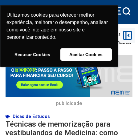
Utilizamos cookies para oferecer melhor
Utilizamos cookies para oferecer melhor
experiência, melhorar o desempenho, analisar
experiência, melhorar o desempenho, analisar
como você interage em nosso site e
como você interage em nosso site e
Início
>
Dicas de Estudos
>
Técnicas de memorização
personalizar conteúdo.
personalizar conteúdo.
para vestibulandos de Medicina: como estudar melhor
e esquecer menos
Recusar Cookies
Recusar Cookies
Aceitar Cookies
Aceitar Cookies
publicidade
Dicas de Estudos
Técnicas de memorização para
vestibulandos de Medicina: como