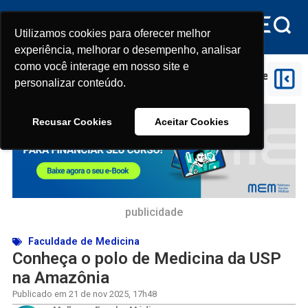
Utilizamos cookies para oferecer melhor
Utilizamos cookies para oferecer melhor
experiência, melhorar o desempenho, analisar
experiência, melhorar o desempenho, analisar
como você interage em nosso site e
como você interage em nosso site e
Início
>
Faculdade de Medicina
>
Conheça o polo de
personalizar conteúdo.
personalizar conteúdo.
Medicina da USP na Amazônia
Recusar Cookies
Recusar Cookies
Aceitar Cookies
Aceitar Cookies
publicidade
Faculdade de Medicina
Conheça o polo de Medicina da USP
na Amazônia
Publicado em
21 de nov 2025
,
17h48