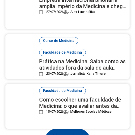
amplia império da Medicina e chega
à sexta faculdade no Brasil
27/07/2026
Alex Lucas Silva
,
Curso de Medicina
Faculdade de Medicina
Prática na Medicina: Saiba como as
atividades fora da sala de aula
auxiliam na carreira
23/07/2026
Jornalista Karla Thyale
Faculdade de Medicina
Como escolher uma faculdade de
Medicina: o que avaliar antes da
decisão
15/07/2026
Melhores Escolas Médicas