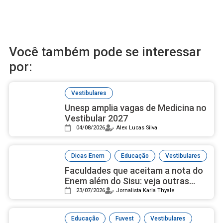
Você também pode se interessar
por:
Vestibulares
Unesp amplia vagas de Medicina no
Vestibular 2027
04/08/2026
Alex Lucas Silva
,
,
Dicas Enem
Educação
Vestibulares
Faculdades que aceitam a nota do
Enem além do Sisu: veja outras
formas de ingressar no ensino
23/07/2026
Jornalista Karla Thyale
superior
,
,
Educação
Fuvest
Vestibulares