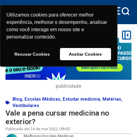
Utilizamos cookies para oferecer melhor
Utilizamos cookies para oferecer melhor
experiência, melhorar o desempenho, analisar
experiência, melhorar o desempenho, analisar
como você interage em nosso site e
como você interage em nosso site e
Início
>
Vale a pena cursar medicina no exterior?
personalizar conteúdo.
personalizar conteúdo.
Recusar Cookies
Recusar Cookies
Aceitar Cookies
Aceitar Cookies
publicidade
Blog
,
Escolas Médicas
,
Estudar medicina
,
Matérias
,
Vestibulares
Vale a pena cursar medicina no
exterior?
Publicado em
24 de mar 2022
,
09h00
Melhores Escolas Médicas