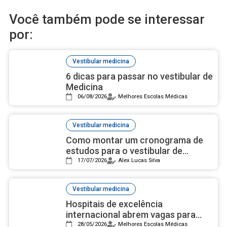
Você também pode se interessar
por:
Vestibular medicina
6 dicas para passar no vestibular de
Medicina
06/08/2026
Melhores Escolas Médicas
Vestibular medicina
Como montar um cronograma de
estudos para o vestibular de
Medicina no segundo semestre
17/07/2026
Alex Lucas Silva
Vestibular medicina
Hospitais de excelência
internacional abrem vagas para
vestibular de Medicina no Brasil
28/05/2026
Melhores Escolas Médicas