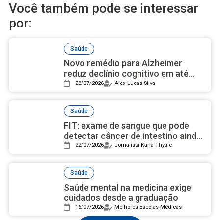
Você também pode se interessar
por:
Saúde
Novo remédio para Alzheimer
reduz declínio cognitivo em até
50% e avança nos estudos
28/07/2026
Alex Lucas Silva
Saúde
FIT: exame de sangue que pode
detectar câncer de intestino ainda
é desconhecido pela maioria
22/07/2026
Jornalista Karla Thyale
Saúde
Saúde mental na medicina exige
cuidados desde a graduação
16/07/2026
Melhores Escolas Médicas