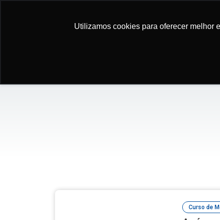
Utilizamos cookies para oferecer melhor 
Utilizamos cookies para oferecer melhor 
Newsletter
Curso de M