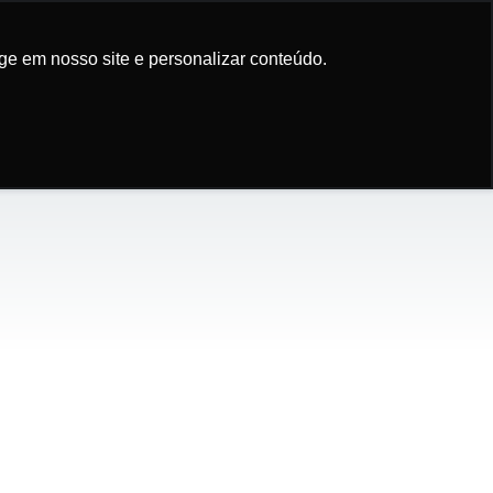
Participe da
newsletter
ge em nosso site e personalizar conteúdo.
ge em nosso site e personalizar conteúdo.