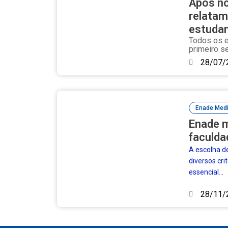
Após no
relatam
estudan
Todos os e
primeiro s
28/07/
Enade Medi
Enade m
faculda
A escolha d
diversos cri
essencial...
28/11/