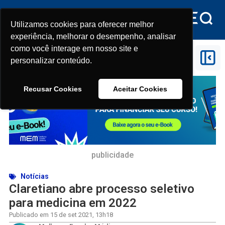
Utilizamos cookies para oferecer melhor
Utilizamos cookies para oferecer melhor
experiência, melhorar o desempenho, analisar
experiência, melhorar o desempenho, analisar
como você interage em nosso site e
como você interage em nosso site e
Início
>
Claretiano abre processo seletivo
personalizar conteúdo.
personalizar conteúdo.
para medicina em 2022
Recusar Cookies
Recusar Cookies
Aceitar Cookies
Aceitar Cookies
publicidade
Notícias
Claretiano abre processo seletivo
para medicina em 2022
Publicado em
15 de set 2021
,
13h18