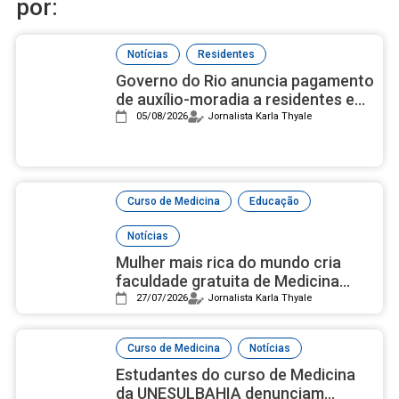
por:
,
Notícias
Residentes
Governo do Rio anuncia pagamento
de auxílio-moradia a residentes em
setembro
05/08/2026
Jornalista Karla Thyale
,
,
Curso de Medicina
Educação
Notícias
Mulher mais rica do mundo cria
faculdade gratuita de Medicina
com campus luxuoso nos EUA
27/07/2026
Jornalista Karla Thyale
,
Curso de Medicina
Notícias
Estudantes do curso de Medicina
da UNESULBAHIA denunciam