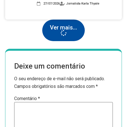
assédio institucional e reprovações
27/07/2026
Jornalista Karla Thyale
em massa após nota 2 no Enamed
Ver mais...
Deixe um comentário
O seu endereço de e-mail não será publicado.
Campos obrigatórios são marcados com
*
Comentário
*