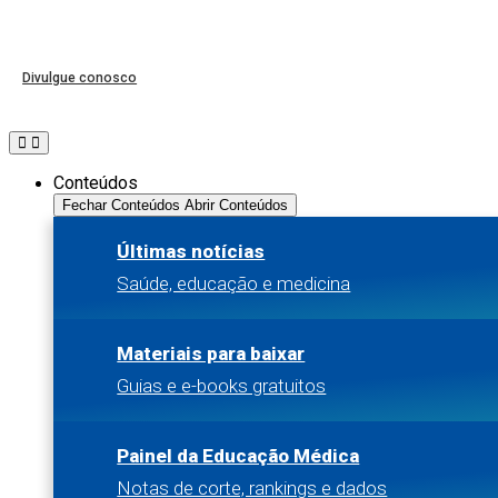
Divulgue conosco
Conteúdos
Fechar Conteúdos
Abrir Conteúdos
Últimas notícias
Saúde, educação e medicina
Materiais para baixar
Guias e e-books gratuitos
Painel da Educação Médica
Notas de corte, rankings e dados