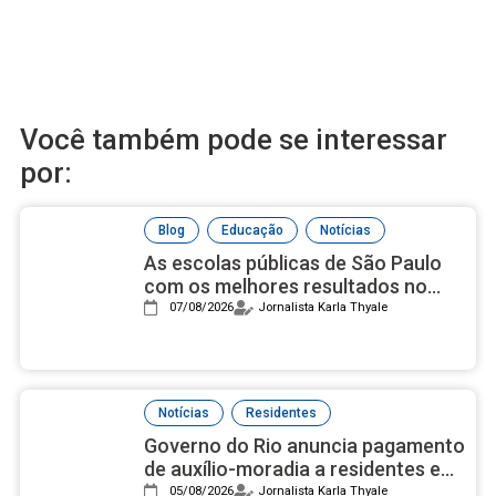
Você também pode se interessar
por:
,
,
Blog
Educação
Notícias
As escolas públicas de São Paulo
com os melhores resultados no
ensino médio, de acordo com Ideb
07/08/2026
Jornalista Karla Thyale
2025
,
Notícias
Residentes
Governo do Rio anuncia pagamento
de auxílio-moradia a residentes em
setembro
05/08/2026
Jornalista Karla Thyale