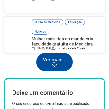
,
,
Curso de Medicina
Educação
Notícias
Mulher mais rica do mundo cria
faculdade gratuita de Medicina
com campus luxuoso nos EUA
27/07/2026
Jornalista Karla Thyale
Ver mais...
Deixe um comentário
O seu endereço de e-mail não será publicado.