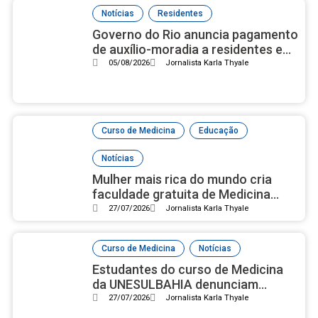
,
Notícias
Residentes
Governo do Rio anuncia pagamento
de auxílio-moradia a residentes em
setembro
05/08/2026
Jornalista Karla Thyale
,
,
Curso de Medicina
Educação
Notícias
Mulher mais rica do mundo cria
faculdade gratuita de Medicina
com campus luxuoso nos EUA
27/07/2026
Jornalista Karla Thyale
,
Curso de Medicina
Notícias
Estudantes do curso de Medicina
da UNESULBAHIA denunciam
assédio institucional e reprovações
27/07/2026
Jornalista Karla Thyale
em massa após nota 2 no Enamed