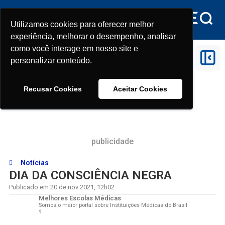
Utilizamos cookies para oferecer melhor
Utilizamos cookies para oferecer melhor
experiência, melhorar o desempenho, analisar
experiência, melhorar o desempenho, analisar
como você interage em nosso site e
como você interage em nosso site e
Início
>
DIA DA CONSCIÊNCIA NEGRA
personalizar conteúdo.
personalizar conteúdo.
Recusar Cookies
Recusar Cookies
Aceitar Cookies
Aceitar Cookies
publicidade
Notícias
DIA DA CONSCIÊNCIA NEGRA
Publicado em
20 de nov 2021
,
12h02
Melhores Escolas Médicas
Somos o maior portal sobre Instituições Médicas do Brasil
⚕️