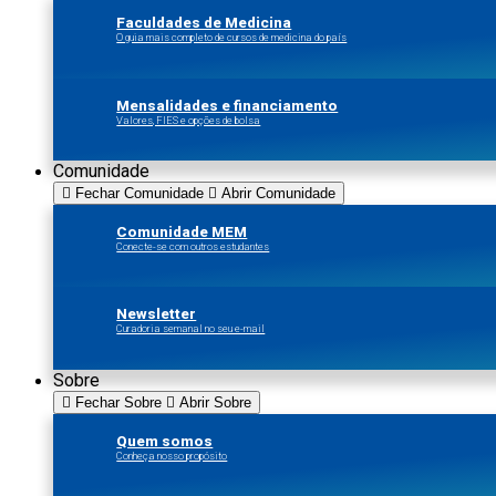
Faculdades de Medicina
O guia mais completo de cursos de medicina do país
Mensalidades e financiamento
Valores, FIES e opções de bolsa
Comunidade
Fechar Comunidade
Abrir Comunidade
Comunidade MEM
Conecte-se com outros estudantes
Newsletter
Curadoria semanal no seu e-mail
Sobre
Fechar Sobre
Abrir Sobre
Quem somos
Conheça nosso propósito