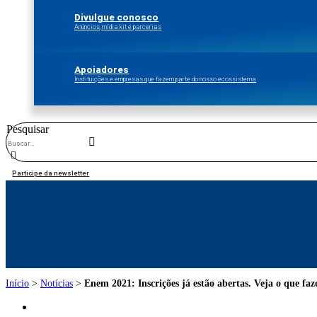
Divulgue conosco
Anúncios, mídia kit e parcerias
Apoiadores
Instituições e empresas que fazem parte do nosso ecossistema
Pesquisar
Participe da newsletter
Início
>
Notícias
>
Enem 2021: Inscrições já estão abertas. Veja o que faz