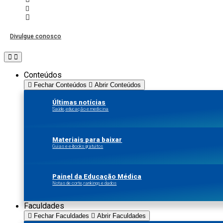
Divulgue conosco
Conteúdos
Fechar Conteúdos
Abrir Conteúdos
Últimas notícias
Saúde, educação e medicina
Materiais para baixar
Guias e e-books gratuitos
Painel da Educação Médica
Notas de corte, rankings e dados
Faculdades
Fechar Faculdades
Abrir Faculdades