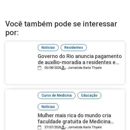
Você também pode se interessar
por:
,
Notícias
Residentes
Governo do Rio anuncia pagamento
de auxílio-moradia a residentes em
setembro
05/08/2026
Jornalista Karla Thyale
,
,
Curso de Medicina
Educação
Notícias
Mulher mais rica do mundo cria
faculdade gratuita de Medicina
com campus luxuoso nos EUA
27/07/2026
Jornalista Karla Thyale