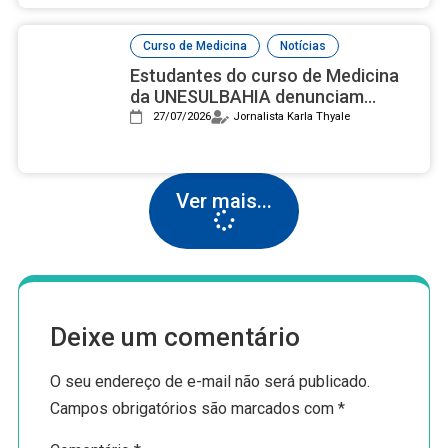
,
Curso de Medicina
Notícias
Estudantes do curso de Medicina
da UNESULBAHIA denunciam
assédio institucional e reprovações
27/07/2026
Jornalista Karla Thyale
em massa após nota 2 no Enamed
Ver mais...
Deixe um comentário
O seu endereço de e-mail não será publicado.
Campos obrigatórios são marcados com
*