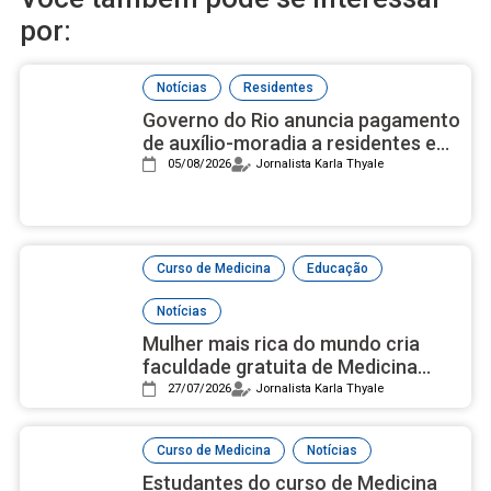
por:
,
Notícias
Residentes
Governo do Rio anuncia pagamento
de auxílio-moradia a residentes em
setembro
05/08/2026
Jornalista Karla Thyale
,
,
Curso de Medicina
Educação
Notícias
Mulher mais rica do mundo cria
faculdade gratuita de Medicina
com campus luxuoso nos EUA
27/07/2026
Jornalista Karla Thyale
,
Curso de Medicina
Notícias
Estudantes do curso de Medicina