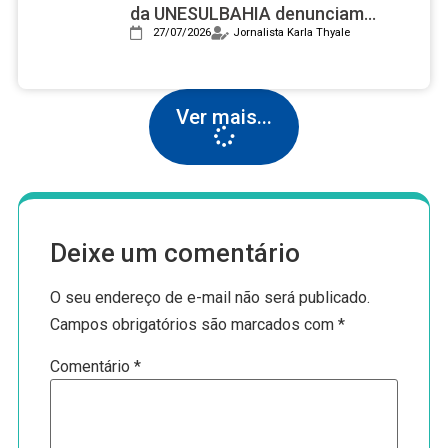
da UNESULBAHIA denunciam
assédio institucional e reprovações
27/07/2026
Jornalista Karla Thyale
em massa após nota 2 no Enamed
Ver mais...
Deixe um comentário
O seu endereço de e-mail não será publicado.
Campos obrigatórios são marcados com
*
Comentário
*