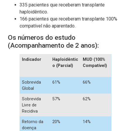
335 pacientes que receberam transplante
haploidêntico.
166 pacientes que receberam transplante 100%
compatível não aparentado.
Os números do estudo
(Acompanhamento de 2 anos):
Indicador
Haploidêntic
MUD (100%
o (Parcial)
Compatível)
Sobrevida
61%
66%
Global
Sobrevida
57%
62%
Livre de
Recidiva
Retorno da
20%
14%
doença