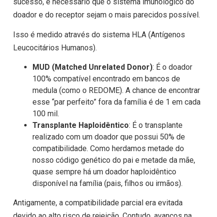
sucesso, é necessário que o sistema imunológico do
doador e do receptor sejam o mais parecidos possível.
Isso é medido através do sistema HLA (Antígenos
Leucocitários Humanos).
MUD (Matched Unrelated Donor)
: É o doador
100% compatível encontrado em bancos de
medula (como o REDOME). A chance de encontrar
esse “par perfeito” fora da família é de 1 em cada
100 mil.
Transplante Haploidêntico
: É o transplante
realizado com um doador que possui 50% de
compatibilidade. Como herdamos metade do
nosso código genético do pai e metade da mãe,
quase sempre há um doador haploidêntico
disponível na família (pais, filhos ou irmãos).
Antigamente, a compatibilidade parcial era evitada
devido ao alto risco de rejeição. Contudo, avanços na