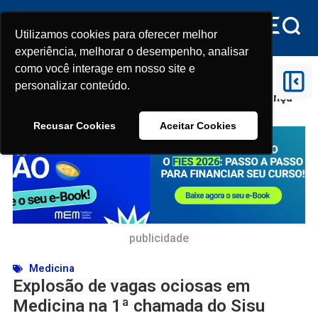
Utilizamos cookies para oferecer melhor
Utilizamos cookies para oferecer melhor
experiência, melhorar o desempenho, analisar
experiência, melhorar o desempenho, analisar
como você interage em nosso site e
como você interage em nosso site e
Início
>
Medicina
>
Explosão de vagas ociosas em
personalizar conteúdo.
personalizar conteúdo.
Medicina na 1ª chamada do Sisu 2026 após mudança
de regras
Recusar Cookies
Recusar Cookies
Aceitar Cookies
Aceitar Cookies
publicidade
Medicina
Explosão de vagas ociosas em
Medicina na 1ª chamada do Sisu