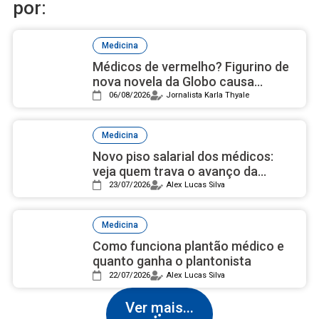
por:
Medicina
Médicos de vermelho? Figurino de
nova novela da Globo causa
polêmica por cor usada em
06/08/2026
Jornalista Karla Thyale
cirurgias
Medicina
Novo piso salarial dos médicos:
veja quem trava o avanço da
proposta
23/07/2026
Alex Lucas Silva
Medicina
Como funciona plantão médico e
quanto ganha o plantonista
22/07/2026
Alex Lucas Silva
Ver mais...