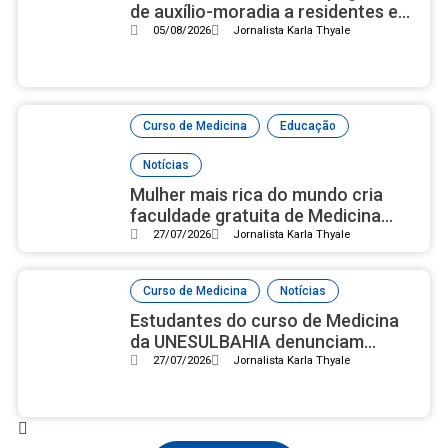
de auxílio-moradia a residentes em
setembro
05/08/2026
Jornalista Karla Thyale
,
,
Curso de Medicina
Educação
Notícias
Mulher mais rica do mundo cria
faculdade gratuita de Medicina
com campus luxuoso nos EUA
27/07/2026
Jornalista Karla Thyale
,
Curso de Medicina
Notícias
Estudantes do curso de Medicina
da UNESULBAHIA denunciam
assédio institucional e reprovações
27/07/2026
Jornalista Karla Thyale
em massa após nota 2 no Enamed