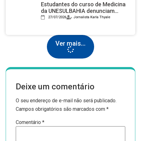
Estudantes do curso de Medicina
da UNESULBAHIA denunciam
assédio institucional e reprovações
27/07/2026
Jornalista Karla Thyale
em massa após nota 2 no Enamed
Ver mais...
Deixe um comentário
O seu endereço de e-mail não será publicado.
Campos obrigatórios são marcados com
*
Comentário
*