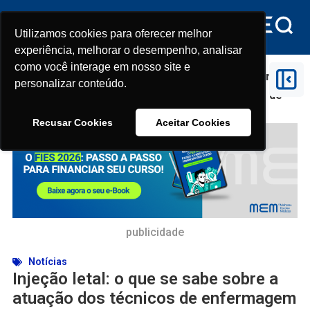
Utilizamos cookies para oferecer melhor
Utilizamos cookies para oferecer melhor
experiência, melhorar o desempenho, analisar
experiência, melhorar o desempenho, analisar
como você interage em nosso site e
como você interage em nosso site e
Início
>
Notícias
>
Injeção letal: o que se sabe sobre a
personalizar conteúdo.
personalizar conteúdo.
atuação dos técnicos de enfermagem acusados de
assassinato no DF
Recusar Cookies
Recusar Cookies
Aceitar Cookies
Aceitar Cookies
publicidade
Notícias
Injeção letal: o que se sabe sobre a
atuação dos técnicos de enfermagem