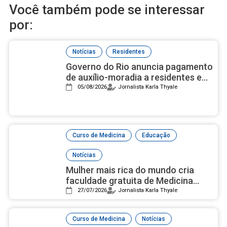
Você também pode se interessar
por:
,
Notícias
Residentes
Governo do Rio anuncia pagamento
de auxílio-moradia a residentes em
setembro
05/08/2026
Jornalista Karla Thyale
,
,
Curso de Medicina
Educação
Notícias
Mulher mais rica do mundo cria
faculdade gratuita de Medicina
com campus luxuoso nos EUA
27/07/2026
Jornalista Karla Thyale
,
Curso de Medicina
Notícias