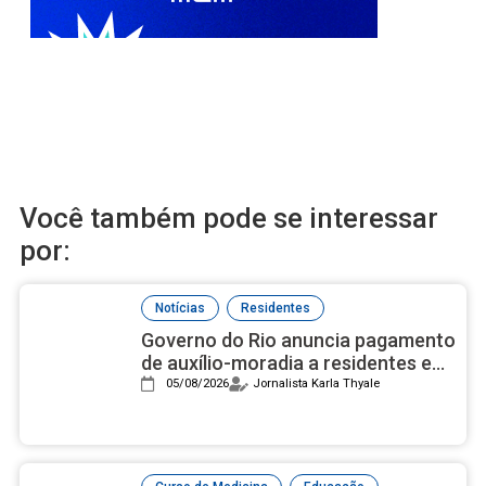
Você também pode se interessar
por:
,
Notícias
Residentes
Governo do Rio anuncia pagamento
de auxílio-moradia a residentes em
setembro
05/08/2026
Jornalista Karla Thyale
,
,