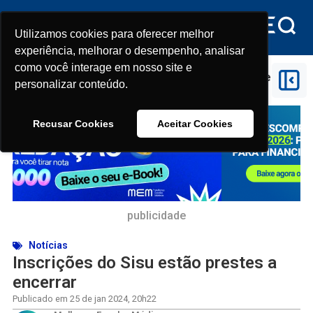
Utilizamos cookies para oferecer melhor
Utilizamos cookies para oferecer melhor
experiência, melhorar o desempenho, analisar
experiência, melhorar o desempenho, analisar
como você interage em nosso site e
como você interage em nosso site e
Início
>
Notícias
>
Inscrições do Sisu estão prestes a
personalizar conteúdo.
personalizar conteúdo.
encerrar
Recusar Cookies
Recusar Cookies
Aceitar Cookies
Aceitar Cookies
publicidade
Notícias
Inscrições do Sisu estão prestes a
encerrar
Publicado em
25 de jan 2024
,
20h22