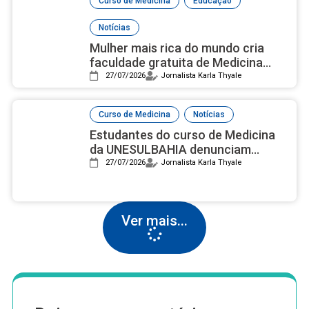
Curso de Medicina
Educação
Notícias
Mulher mais rica do mundo cria
faculdade gratuita de Medicina
com campus luxuoso nos EUA
27/07/2026
Jornalista Karla Thyale
,
Curso de Medicina
Notícias
Estudantes do curso de Medicina
da UNESULBAHIA denunciam
assédio institucional e reprovações
27/07/2026
Jornalista Karla Thyale
em massa após nota 2 no Enamed
Ver mais...