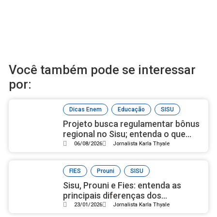
Você também pode se interessar
por:
,
,
Dicas Enem
Educação
SISU
Projeto busca regulamentar bônus
regional no Sisu; entenda o que
pode mudar para os candidatos
06/08/2026
Jornalista Karla Thyale
,
,
FIES
Prouni
SISU
Sisu, Prouni e Fies: entenda as
principais diferenças dos
programas de acesso ao ensino
23/01/2026
Jornalista Karla Thyale
superior