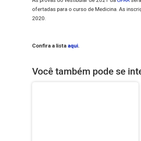
As provas do vestibular de 2021 da
UFRR
serã
ofertadas para o curso de Medicina. As insc
2020.
Confira a lista
aqui
.
Você também pode se inte