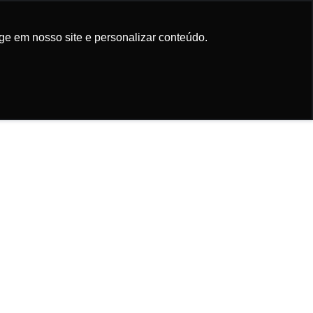
Participe da
newsletter
ge em nosso site e personalizar conteúdo.
ge em nosso site e personalizar conteúdo.