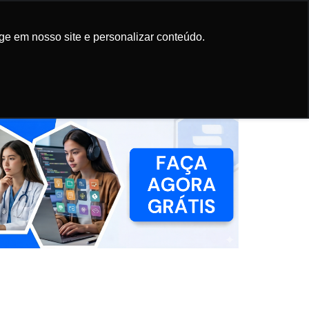
Participe da
newsletter
ge em nosso site e personalizar conteúdo.
ge em nosso site e personalizar conteúdo.