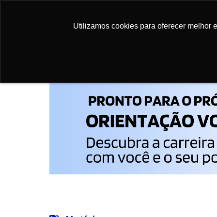
Utilizamos cookies para oferecer melhor 
Utilizamos cookies para oferecer melhor 
Início
>
Notícias
>
Ministério da Saúde integr