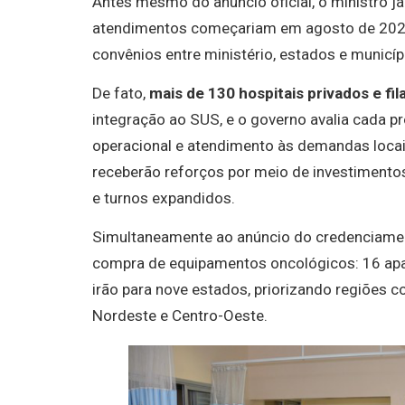
Antes mesmo do anúncio oficial, o ministro já
atendimentos começariam em agosto de 2025,
convênios entre ministério, estados e municíp
De fato,
mais de 130 hospitais privados e fi
integração ao SUS, e o governo avalia cada p
operacional e atendimento às demandas loca
receberão reforços por meio de investimentos
e turnos expandidos.
Simultaneamente ao anúncio do credenciamen
compra de equipamentos oncológicos: 16 apar
irão para nove estados, priorizando regiões c
Nordeste e Centro-Oeste.