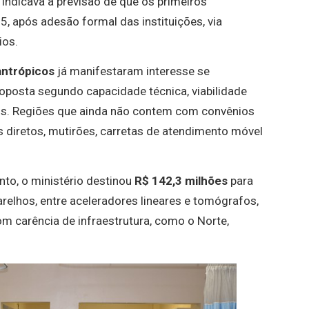
 indicava a previsão de que os primeiros
 após adesão formal das instituições, via
ios.
lantrópicos
já manifestaram interesse se
roposta segundo capacidade técnica, viabilidade
is. Regiões que ainda não contem com convênios
 diretos, mutirões, carretas de atendimento móvel
to, o ministério destinou
R$ 142,3 milhões
para
elhos, entre aceleradores lineares e tomógrafos,
om carência de infraestrutura, como o Norte,