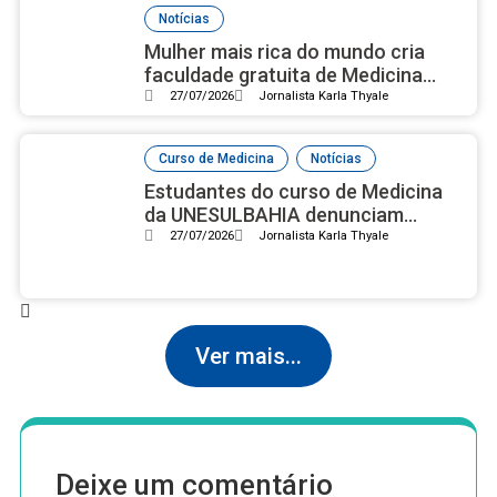
Notícias
Mulher mais rica do mundo cria
faculdade gratuita de Medicina
com campus luxuoso nos EUA
27/07/2026
Jornalista Karla Thyale
,
Curso de Medicina
Notícias
Estudantes do curso de Medicina
da UNESULBAHIA denunciam
assédio institucional e reprovações
27/07/2026
Jornalista Karla Thyale
em massa após nota 2 no Enamed
Ver mais...
Deixe um comentário