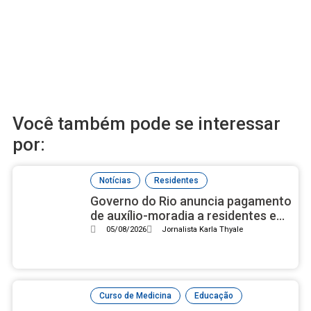
Você também pode se interessar
por:
,
Notícias
Residentes
Governo do Rio anuncia pagamento
de auxílio-moradia a residentes em
setembro
05/08/2026
Jornalista Karla Thyale
,
,
Curso de Medicina
Educação