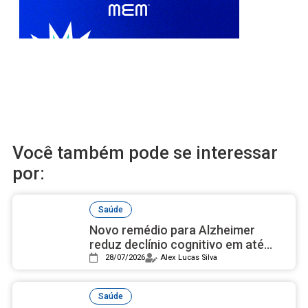
Você também pode se interessar
por:
Saúde
Novo remédio para Alzheimer
reduz declínio cognitivo em até
50% e avança nos estudos
28/07/2026
Alex Lucas Silva
Saúde