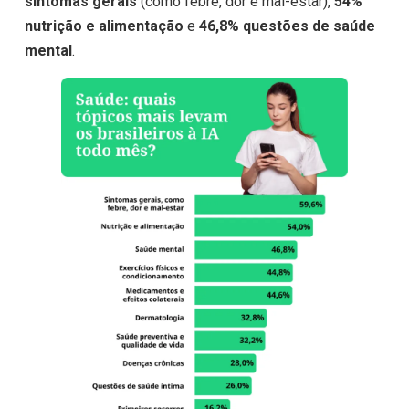
sintomas gerais
(como febre, dor e mal-estar),
54%
nutrição e alimentação
e
46,8% questões de saúde
mental
.