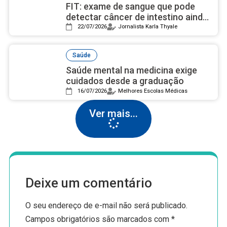
FIT: exame de sangue que pode
detectar câncer de intestino ainda
é desconhecido pela maioria
22/07/2026
Jornalista Karla Thyale
Saúde
Saúde mental na medicina exige
cuidados desde a graduação
16/07/2026
Melhores Escolas Médicas
Ver mais...
Deixe um comentário
O seu endereço de e-mail não será publicado.
Campos obrigatórios são marcados com
*