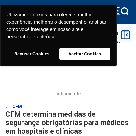
Utilizamos cookies para oferecer melhor
Utilizamos cookies para oferecer melhor
experiência, melhorar o desempenho, analisar
experiência, melhorar o desempenho, analisar
como você interage em nosso site e
como você interage em nosso site e
Início
>
CFM
>
CFM determina medidas de segurança
personalizar conteúdo.
personalizar conteúdo.
obrigatórias para médicos em hospitais e clínicas
Recusar Cookies
Recusar Cookies
Aceitar Cookies
Aceitar Cookies
publicidade
CFM
CFM determina medidas de
segurança obrigatórias para médicos
em hospitais e clínicas