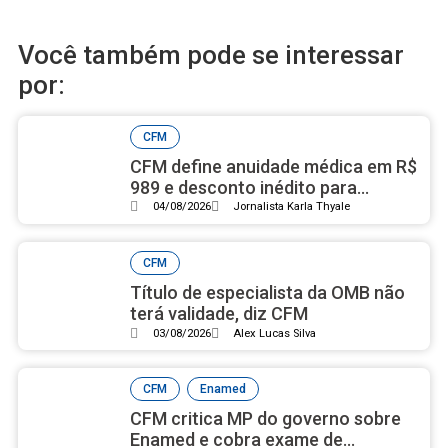
Você também pode se interessar
por:
CFM
CFM define anuidade médica em R$
989 e desconto inédito para
médicos residentes
04/08/2026
Jornalista Karla Thyale
CFM
Título de especialista da OMB não
terá validade, diz CFM
03/08/2026
Alex Lucas Silva
,
CFM
Enamed
CFM critica MP do governo sobre
Enamed e cobra exame de