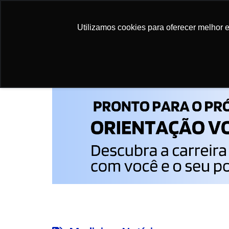
Utilizamos cookies para oferecer melhor 
Utilizamos cookies para oferecer melhor 
Início
>
Notícias
>
Portaria do Ministério da 