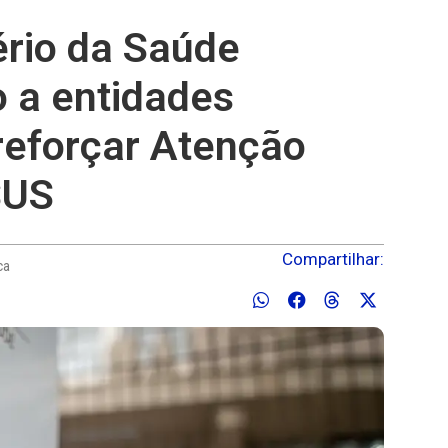
ério da Saúde
o a entidades
 reforçar Atenção
SUS
Compartilhar:
ca