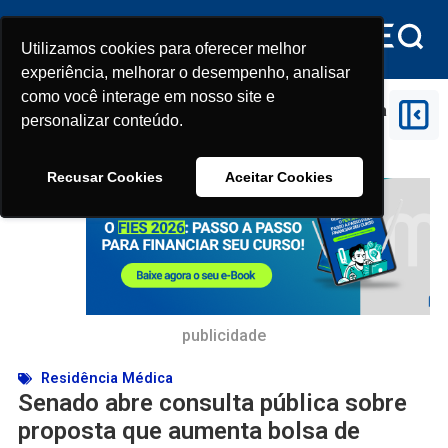
Utilizamos cookies para oferecer melhor
Utilizamos cookies para oferecer melhor
experiência, melhorar o desempenho, analisar
experiência, melhorar o desempenho, analisar
como você interage em nosso site e
como você interage em nosso site e
Início
>
Residência Médica
>
Senado abre consulta
personalizar conteúdo.
personalizar conteúdo.
pública sobre proposta que aumenta bolsa de
residência médica
Recusar Cookies
Recusar Cookies
Aceitar Cookies
Aceitar Cookies
publicidade
Residência Médica
Senado abre consulta pública sobre
proposta que aumenta bolsa de