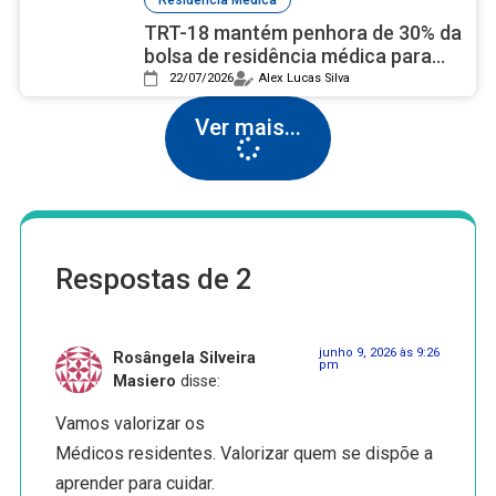
Residência Médica
TRT-18 mantém penhora de 30% da
bolsa de residência médica para
quitar dívida trabalhista
22/07/2026
Alex Lucas Silva
Ver mais...
Respostas de 2
junho 9, 2026 às 9:26
Rosângela Silveira
pm
Masiero
disse:
Vamos valorizar os
Médicos residentes. Valorizar quem se dispõe a
aprender para cuidar.