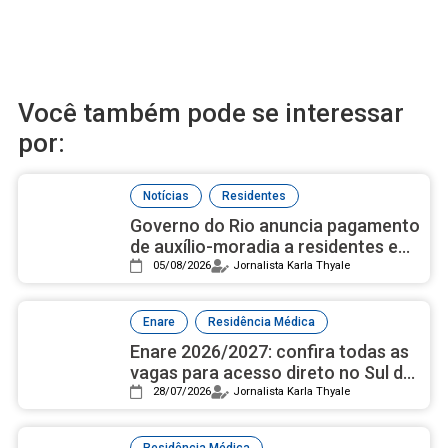
Você também pode se interessar
por:
,
Notícias
Residentes
Governo do Rio anuncia pagamento
de auxílio-moradia a residentes em
setembro
05/08/2026
Jornalista Karla Thyale
,
Enare
Residência Médica
Enare 2026/2027: confira todas as
vagas para acesso direto no Sul do
país
28/07/2026
Jornalista Karla Thyale