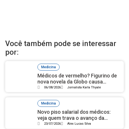
Você também pode se interessar
por:
Medicina
Médicos de vermelho? Figurino de
nova novela da Globo causa
polêmica por cor usada em
06/08/2026
Jornalista Karla Thyale
cirurgias
Medicina
Novo piso salarial dos médicos:
veja quem trava o avanço da
proposta
23/07/2026
Alex Lucas Silva