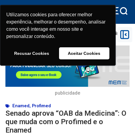
Utilizamos cookies para oferecer melhor
Utilizamos cookies para oferecer melhor
experiência, melhorar o desempenho, analisar
experiência, melhorar o desempenho, analisar
como você interage em nosso site e
como você interage em nosso site e
Início
>
Profimed
>
Senado aprova “OAB da Medicina”:
personalizar conteúdo.
personalizar conteúdo.
O que muda com o Profimed e o Enamed
Recusar Cookies
Recusar Cookies
Aceitar Cookies
Aceitar Cookies
publicidade
Enamed
,
Profimed
Senado aprova “OAB da Medicina”: O
que muda com o Profimed e o
Enamed