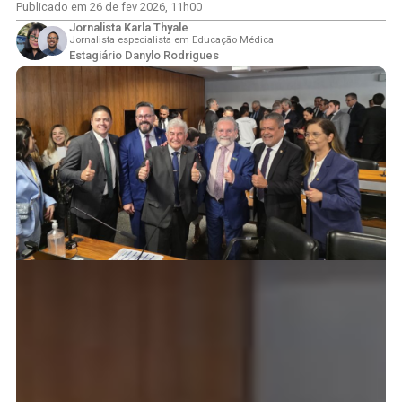
Publicado em
26 de fev 2026
,
11h00
Jornalista Karla Thyale
Jornalista especialista em Educação Médica
Estagiário Danylo Rodrigues