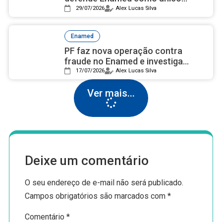
exame para futuros médicos
29/07/2026
Alex Lucas Silva
Enamed
PF faz nova operação contra
fraude no Enamed e investiga
médicos suspeitos de usar
17/07/2026
Alex Lucas Silva
“laranjas”
Ver mais...
Deixe um comentário
O seu endereço de e-mail não será publicado.
Campos obrigatórios são marcados com
*
Comentário
*