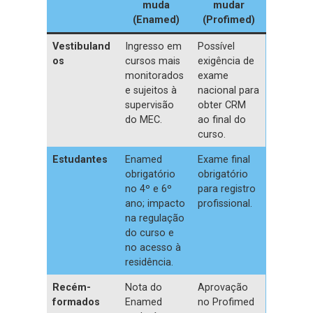
muda
mudar
(Enamed)
(Profimed)
Vestibuland
Ingresso em
Possível
os
cursos mais
exigência de
monitorados
exame
e sujeitos à
nacional para
supervisão
obter CRM
do MEC.
ao final do
curso.
Estudantes
Enamed
Exame final
obrigatório
obrigatório
no 4º e 6º
para registro
ano; impacto
profissional.
na regulação
do curso e
no acesso à
residência.
Recém-
Nota do
Aprovação
formados
Enamed
no Profimed