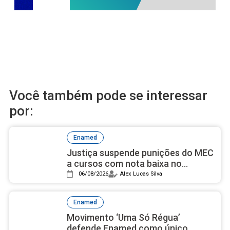
Você também pode se interessar
por:
Enamed
Justiça suspende punições do MEC
a cursos com nota baixa no
Enamed
06/08/2026
Alex Lucas Silva
Enamed
Movimento ‘Uma Só Régua’
defende Enamed como único