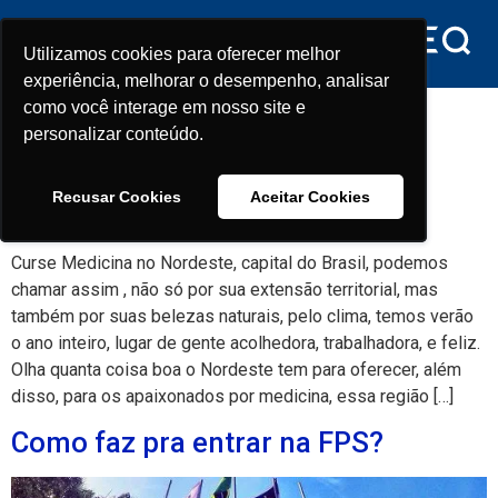
conteúdo
Utilizamos cookies para oferecer melhor
Utilizamos cookies para oferecer melhor
experiência, melhorar o desempenho, analisar
experiência, melhorar o desempenho, analisar
Tag:
curse medicina no
como você interage em nosso site e
como você interage em nosso site e
personalizar conteúdo.
personalizar conteúdo.
nordeste
Recusar Cookies
Recusar Cookies
Aceitar Cookies
Aceitar Cookies
Curse Medicina no Nordeste
Curse Medicina no Nordeste, capital do Brasil, podemos
chamar assim , não só por sua extensão territorial, mas
também por suas belezas naturais, pelo clima, temos verão
o ano inteiro, lugar de gente acolhedora, trabalhadora, e feliz.
Olha quanta coisa boa o Nordeste tem para oferecer, além
disso, para os apaixonados por medicina, essa região […]
Como faz pra entrar na FPS?