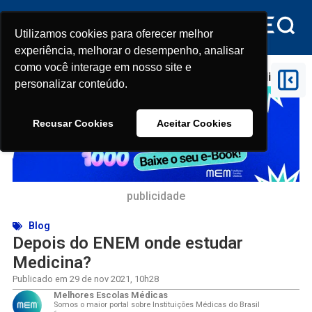
Utilizamos cookies para oferecer melhor
Utilizamos cookies para oferecer melhor
experiência, melhorar o desempenho, analisar
experiência, melhorar o desempenho, analisar
como você interage em nosso site e
como você interage em nosso site e
Início
>
Blog
>
Depois do ENEM onde estudar Medicina?
personalizar conteúdo.
personalizar conteúdo.
Recusar Cookies
Recusar Cookies
Aceitar Cookies
Aceitar Cookies
publicidade
Blog
Depois do ENEM onde estudar
Medicina?
Publicado em
29 de nov 2021
,
10h28
Melhores Escolas Médicas
Somos o maior portal sobre Instituições Médicas do Brasil