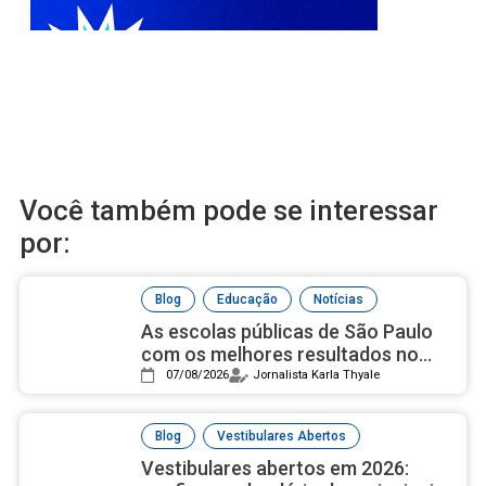
Você também pode se interessar
por:
,
,
Blog
Educação
Notícias
As escolas públicas de São Paulo
com os melhores resultados no
ensino médio, de acordo com Ideb
07/08/2026
Jornalista Karla Thyale
2025
,
Blog
Vestibulares Abertos
Vestibulares abertos em 2026: