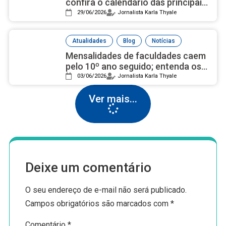
confira o calendário das principais
universidades públicas
29/06/2026
Jornalista Karla Thyale
,
,
Atualidades
Blog
Notícias
Mensalidades de faculdades caem
pelo 10º ano seguido; entenda os
motivos
03/06/2026
Jornalista Karla Thyale
Ver mais...
Deixe um comentário
O seu endereço de e-mail não será publicado.
Campos obrigatórios são marcados com
*
Comentário
*