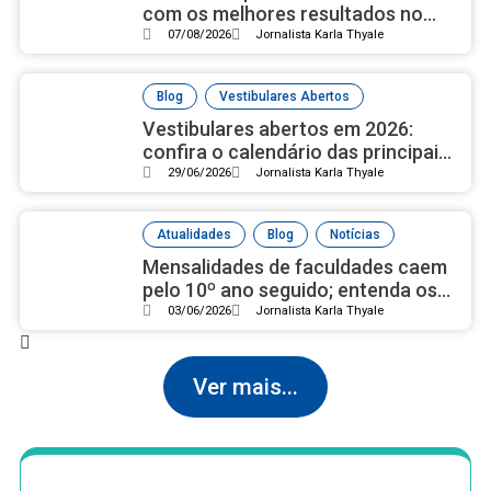
com os melhores resultados no
ensino médio, de acordo com Ideb
07/08/2026
Jornalista Karla Thyale
2025
,
Blog
Vestibulares Abertos
Vestibulares abertos em 2026:
confira o calendário das principais
universidades públicas
29/06/2026
Jornalista Karla Thyale
,
,
Atualidades
Blog
Notícias
Mensalidades de faculdades caem
pelo 10º ano seguido; entenda os
motivos
03/06/2026
Jornalista Karla Thyale
Ver mais...