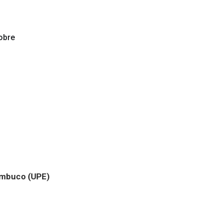
obre
ambuco (UPE)