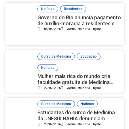
,
Notícias
Residentes
Governo do Rio anuncia pagamento
de auxílio-moradia a residentes em
setembro
05/08/2026
Jornalista Karla Thyale
,
,
Curso de Medicina
Educação
Notícias
Mulher mais rica do mundo cria
faculdade gratuita de Medicina
com campus luxuoso nos EUA
27/07/2026
Jornalista Karla Thyale
,
Curso de Medicina
Notícias
Estudantes do curso de Medicina
da UNESULBAHIA denunciam
assédio institucional e reprovações
27/07/2026
Jornalista Karla Thyale