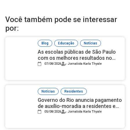
Você também pode se interessar
por:
,
,
Blog
Educação
Notícias
As escolas públicas de São Paulo
com os melhores resultados no
ensino médio, de acordo com Ideb
07/08/2026
Jornalista Karla Thyale
2025
,
Notícias
Residentes
Governo do Rio anuncia pagamento
de auxílio-moradia a residentes em
setembro
05/08/2026
Jornalista Karla Thyale