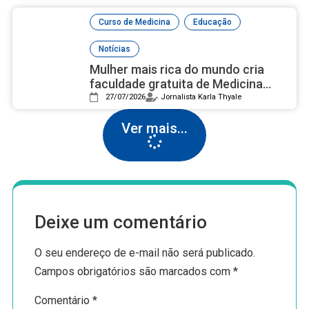
,
,
Curso de Medicina
Educação
Notícias
Mulher mais rica do mundo cria
faculdade gratuita de Medicina
com campus luxuoso nos EUA
27/07/2026
Jornalista Karla Thyale
Ver mais...
Deixe um comentário
O seu endereço de e-mail não será publicado.
Campos obrigatórios são marcados com
*
Comentário
*