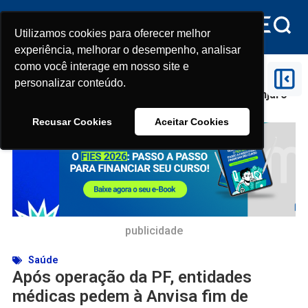
Utilizamos cookies para oferecer melhor
Utilizamos cookies para oferecer melhor
experiência, melhorar o desempenho, analisar
experiência, melhorar o desempenho, analisar
como você interage em nosso site e
como você interage em nosso site e
Início
>
Saúde
>
Após operação da PF, entidades
personalizar conteúdo.
personalizar conteúdo.
médicas pedem à Anvisa fim de Ozempic e Mounjaro
manipulados
Recusar Cookies
Recusar Cookies
Aceitar Cookies
Aceitar Cookies
publicidade
Saúde
Após operação da PF, entidades
médicas pedem à Anvisa fim de