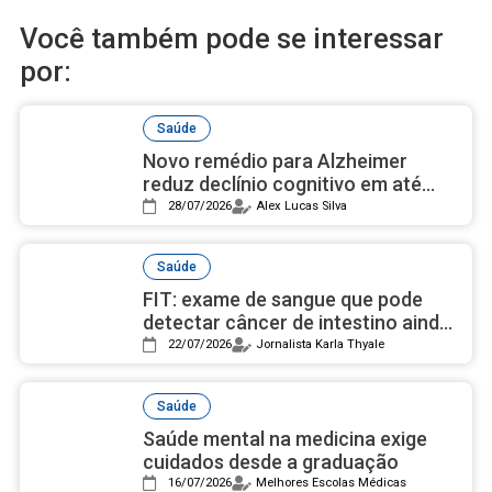
Você também pode se interessar
por:
Saúde
Novo remédio para Alzheimer
reduz declínio cognitivo em até
50% e avança nos estudos
28/07/2026
Alex Lucas Silva
Saúde
FIT: exame de sangue que pode
detectar câncer de intestino ainda
é desconhecido pela maioria
22/07/2026
Jornalista Karla Thyale
Saúde
Saúde mental na medicina exige
cuidados desde a graduação
16/07/2026
Melhores Escolas Médicas