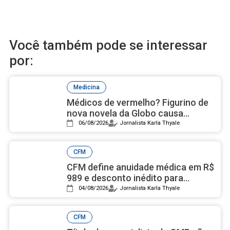
Você também pode se interessar
por:
Medicina
Médicos de vermelho? Figurino de
nova novela da Globo causa
polêmica por cor usada em
06/08/2026
Jornalista Karla Thyale
cirurgias
CFM
CFM define anuidade médica em R$
989 e desconto inédito para
médicos residentes
04/08/2026
Jornalista Karla Thyale
CFM