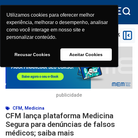
Utilizamos cookies para oferecer melhor
Utilizamos cookies para oferecer melhor
experiência, melhorar o desempenho, analisar
experiência, melhorar o desempenho, analisar
como você interage em nosso site e
como você interage em nosso site e
Início
>
CFM
>
CFM lança plataforma Medicina Segura
personalizar conteúdo.
personalizar conteúdo.
para denúncias de falsos médicos; saiba mais
Recusar Cookies
Recusar Cookies
Aceitar Cookies
Aceitar Cookies
publicidade
CFM
,
Medicina
CFM lança plataforma Medicina
Segura para denúncias de falsos
médicos; saiba mais