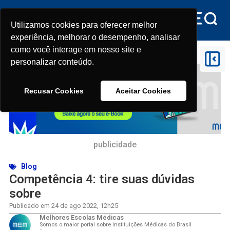
Utilizamos cookies para oferecer melhor
Utilizamos cookies para oferecer melhor
experiência, melhorar o desempenho, analisar
experiência, melhorar o desempenho, analisar
como você interage em nosso site e
como você interage em nosso site e
Início
>
Competência 4: tire suas dúvidas sobre
personalizar conteúdo.
personalizar conteúdo.
Recusar Cookies
Recusar Cookies
Aceitar Cookies
Aceitar Cookies
publicidade
Blog
Competência 4: tire suas dúvidas
sobre
Publicado em
24 de ago 2022
,
12h25
Melhores Escolas Médicas
Somos o maior portal sobre Instituições Médicas do Brasil