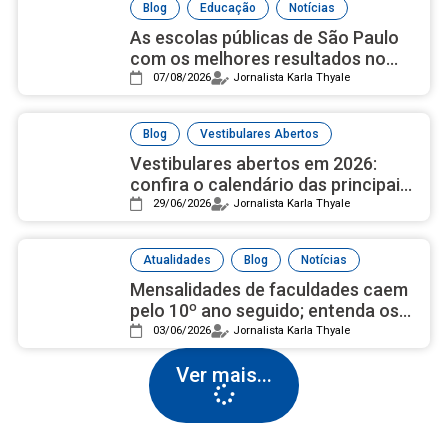
,
,
Blog
Educação
Notícias
As escolas públicas de São Paulo
com os melhores resultados no
ensino médio, de acordo com Ideb
07/08/2026
Jornalista Karla Thyale
2025
,
Blog
Vestibulares Abertos
Vestibulares abertos em 2026:
confira o calendário das principais
universidades públicas
29/06/2026
Jornalista Karla Thyale
,
,
Atualidades
Blog
Notícias
Mensalidades de faculdades caem
pelo 10º ano seguido; entenda os
motivos
03/06/2026
Jornalista Karla Thyale
Ver mais...