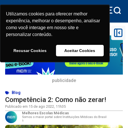
Utilizamos cookies para oferecer melhor
Utilizamos cookies para oferecer melhor
experiência, melhorar o desempenho, analisar
experiência, melhorar o desempenho, analisar
como você interage em nosso site e
como você interage em nosso site e
Início
>
Competência 2: Como não zerar!
personalizar conteúdo.
personalizar conteúdo.
Recusar Cookies
Recusar Cookies
Aceitar Cookies
Aceitar Cookies
publicidade
Blog
Competência 2: Como não zerar!
Publicado em
15 de ago 2022
,
11h35
Melhores Escolas Médicas
Somos o maior portal sobre Instituições Médicas do Brasil
⚕️