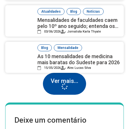
,
,
Atualidades
Blog
Notícias
Mensalidades de faculdades caem
pelo 10º ano seguido; entenda os
motivos
03/06/2026
Jornalista Karla Thyale
,
Blog
Mensalidade
As 10 mensalidades de medicina
mais baratas do Sudeste para 2026
15/05/2026
Alex Lucas Silva
Ver mais...
Deixe um comentário