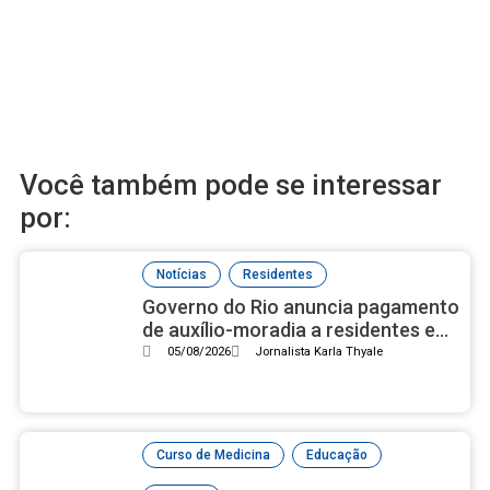
Você também pode se interessar
por:
,
Notícias
Residentes
Governo do Rio anuncia pagamento
de auxílio-moradia a residentes em
setembro
05/08/2026
Jornalista Karla Thyale
,
,
Curso de Medicina
Educação