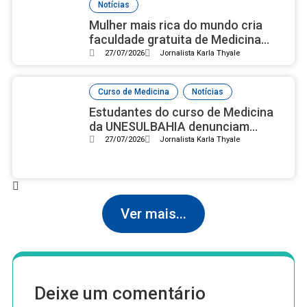
Notícias
Mulher mais rica do mundo cria
faculdade gratuita de Medicina
com campus luxuoso nos EUA
27/07/2026
Jornalista Karla Thyale
,
Curso de Medicina
Notícias
Estudantes do curso de Medicina
da UNESULBAHIA denunciam
assédio institucional e reprovações
27/07/2026
Jornalista Karla Thyale
em massa após nota 2 no Enamed
Ver mais...
Deixe um comentário