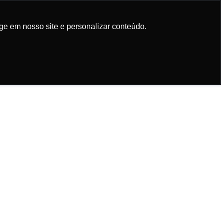
Participe da
newsletter
ge em nosso site e personalizar conteúdo.
ge em nosso site e personalizar conteúdo.