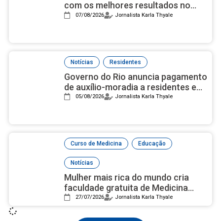
com os melhores resultados no
ensino médio, de acordo com Ideb
07/08/2026
Jornalista Karla Thyale
2025
,
Notícias
Residentes
Governo do Rio anuncia pagamento
de auxílio-moradia a residentes em
setembro
05/08/2026
Jornalista Karla Thyale
,
,
Curso de Medicina
Educação
Notícias
Mulher mais rica do mundo cria
faculdade gratuita de Medicina
com campus luxuoso nos EUA
27/07/2026
Jornalista Karla Thyale