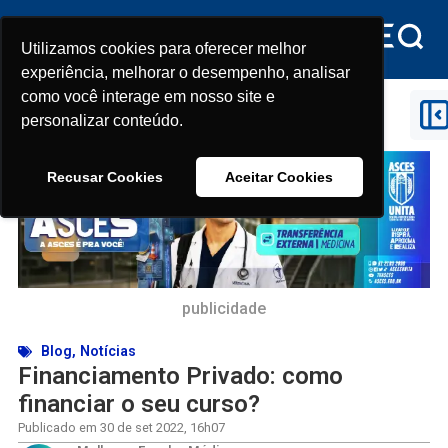
Utilizamos cookies para oferecer melhor
Utilizamos cookies para oferecer melhor
experiência, melhorar o desempenho, analisar
experiência, melhorar o desempenho, analisar
como você interage em nosso site e
como você interage em nosso site e
Início
>
Notícias
>
Financiamento Privado: como
personalizar conteúdo.
personalizar conteúdo.
financiar o seu curso?
Recusar Cookies
Recusar Cookies
Aceitar Cookies
Aceitar Cookies
publicidade
Blog
,
Notícias
Financiamento Privado: como
financiar o seu curso?
Publicado em
30 de set 2022
,
16h07