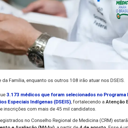
 da Família, enquanto os outros 108 irão atuar nos DSEIS.
 que
3.173 médicos que foram selecionados no Programa
rios Especiais Indígenas (DSEIS)
, fortalecendo a
Atenção 
 de inscrições com mais de 45 mil candidatos.
 registrados no Conselho Regional de Medicina (CRM) estarã
ento e Avaliação (MAAv)
, a partir de
4 de agosto
. Esse é 