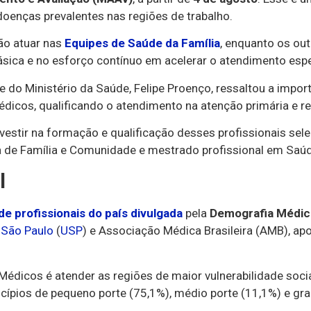
oenças prevalentes nas regiões de trabalho.
ão atuar nas
Equipes de Saúde da Família
, enquanto os ou
ásica e no esforço contínuo em acelerar o atendimento esp
 do Ministério da Saúde, Felipe Proenço, ressaltou a impo
édicos, qualificando o atendimento na atenção primária e r
estir na formação e qualificação desses profissionais sele
 de Família e Comunidade e mestrado profissional em Saúde
l
 de profissionais do país divulgada
pela
Demografia Médic
 São Paulo
(
USP
) e Associação Médica Brasileira (AMB), ap
 Médicos é atender as regiões de maior vulnerabilidade soc
cípios de pequeno porte (75,1%), médio porte (11,1%) e gra