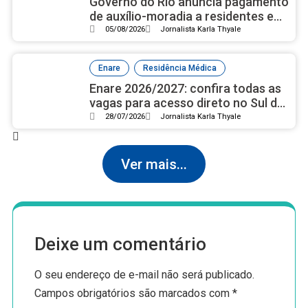
Governo do Rio anuncia pagamento
de auxílio-moradia a residentes em
setembro
05/08/2026
Jornalista Karla Thyale
,
Enare
Residência Médica
Enare 2026/2027: confira todas as
vagas para acesso direto no Sul do
país
28/07/2026
Jornalista Karla Thyale
Ver mais...
Deixe um comentário
O seu endereço de e-mail não será publicado.
Campos obrigatórios são marcados com
*