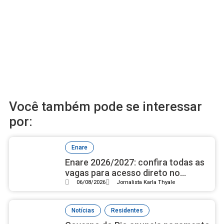
Você também pode se interessar
por:
Enare
Enare 2026/2027: confira todas as
vagas para acesso direto no
Sudeste do país
06/08/2026
Jornalista Karla Thyale
,
Notícias
Residentes