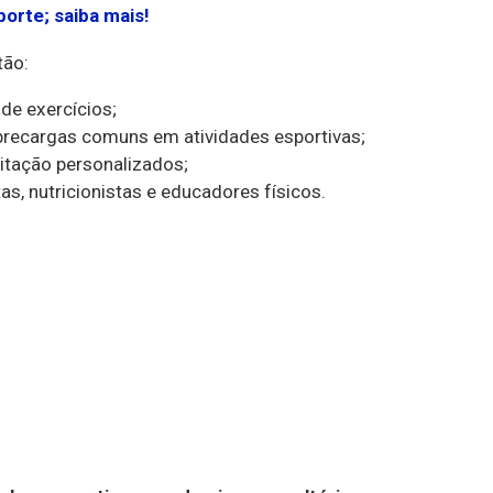
orte; saiba mais!
tão:
 de exercícios;
brecargas comuns em atividades esportivas;
litação personalizados;
s, nutricionistas e educadores físicos.