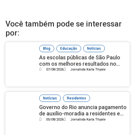
Você também pode se interessar
por:
,
,
Blog
Educação
Notícias
As escolas públicas de São Paulo
com os melhores resultados no
ensino médio, de acordo com Ideb
07/08/2026
Jornalista Karla Thyale
2025
,
Notícias
Residentes
Governo do Rio anuncia pagamento
de auxílio-moradia a residentes em
setembro
05/08/2026
Jornalista Karla Thyale