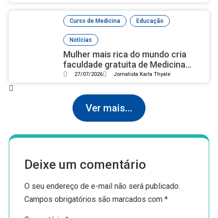
,
,
Curso de Medicina
Educação
Notícias
Mulher mais rica do mundo cria
faculdade gratuita de Medicina
com campus luxuoso nos EUA
27/07/2026
Jornalista Karla Thyale
Ver mais...
Deixe um comentário
O seu endereço de e-mail não será publicado.
Campos obrigatórios são marcados com
*