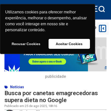
Utilizamos cookies para oferecer melhor
Utilizamos cookies para oferecer melhor
experiência, melhorar o desempenho, analisar
experiência, melhorar o desempenho, analisar
como você interage em nosso site e
como você interage em nosso site e
Início
>
Notícias
>
Busca por canetas emagrecedoras
personalizar conteúdo.
personalizar conteúdo.
supera dieta no Google
Recusar Cookies
Recusar Cookies
Aceitar Cookies
Aceitar Cookies
publicidade
Notícias
Busca por canetas emagrecedoras
supera dieta no Google
Publicado em
25 de ago 2025
,
18h16