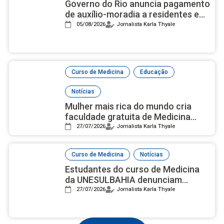
Governo do Rio anuncia pagamento
de auxílio-moradia a residentes em
setembro
05/08/2026
Jornalista Karla Thyale
,
,
Curso de Medicina
Educação
Notícias
Mulher mais rica do mundo cria
faculdade gratuita de Medicina
com campus luxuoso nos EUA
27/07/2026
Jornalista Karla Thyale
,
Curso de Medicina
Notícias
Estudantes do curso de Medicina
da UNESULBAHIA denunciam
assédio institucional e reprovações
27/07/2026
Jornalista Karla Thyale
em massa após nota 2 no Enamed