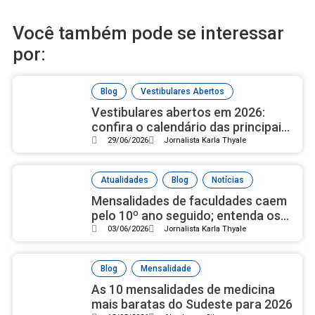
Você também pode se interessar
por:
,
Blog
Vestibulares Abertos
Vestibulares abertos em 2026:
confira o calendário das principais
universidades públicas
29/06/2026
Jornalista Karla Thyale
,
,
Atualidades
Blog
Notícias
Mensalidades de faculdades caem
pelo 10º ano seguido; entenda os
motivos
03/06/2026
Jornalista Karla Thyale
,
Blog
Mensalidade
As 10 mensalidades de medicina
mais baratas do Sudeste para 2026